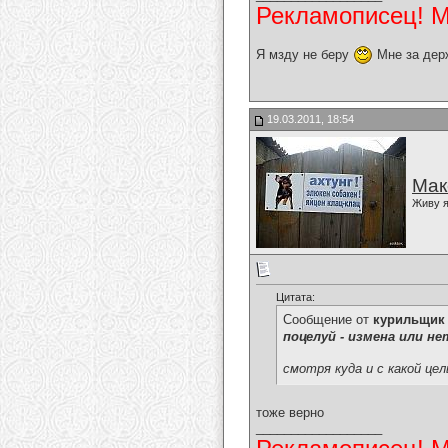
Рекламописец! Мо
Я мзду не беру
Мне за дер
19.03.2011, 18:54
Мак
Живу я
Цитата:
Сообщение от
курильщик
поцелуй - измена или нет
смотря куда и с какой це
тоже верно
__________________