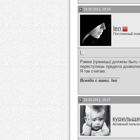
19.03.2011, 18:24
len
Постоянный пол
Рамки (границы) должны быть ч
переступишь предела дозволен
Я так считаю.
__________________
Всегда с вами. len
19.03.2011, 18:27
курильщи
Активный пользо