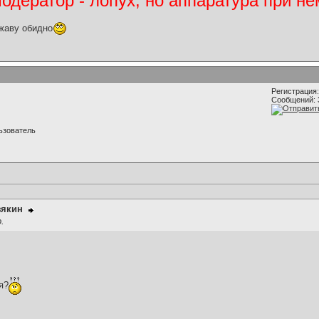
дератор - лопух, но аппаратура при нё
жаву обидно
Регистрация:
Сообщений: 
ьзователь
зякин
.
я?