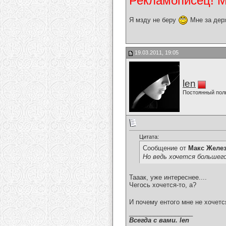
Рекламописец! Мо
Я мзду не беру
Мне за дер
19.03.2011, 19:05
len
Постоянный пол
Цитата:
Сообщение от
Макс Желе
Но ведь хочется большего
Тааак, уже интереснее....
Чегось хочется-то, а?
И почему ентого мне не хочетс
__________________
Всегда с вами. len