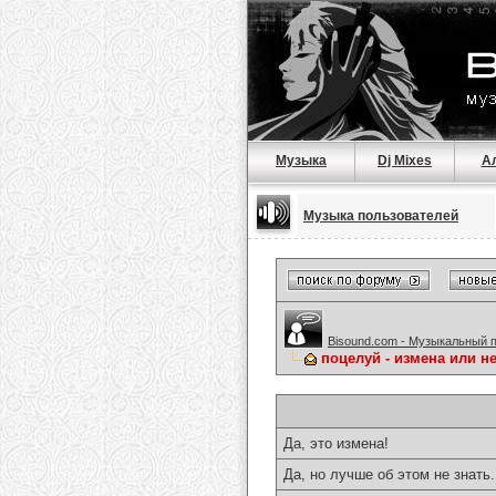
Музыка
Dj Mixes
А
Музыка пользователей
Bisound.com - Музыкальный 
поцелуй - измена или нет
Да, это измена!
Да, но лучше об этом не знать.