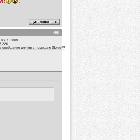
м!
:
#
96
 03.09.2008
3,226