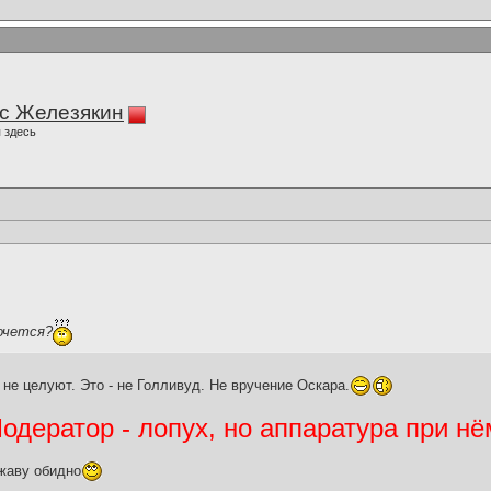
с Железякин
 здесь
очется?
 не целуют. Это - не Голливуд. Не вручение Оскара.
дератор - лопух, но аппаратура при нё
жаву обидно