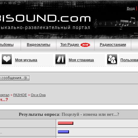
Вход
льбомы
Видеоклипы
Топ Радио
Радиостанции
Моя музыка
Моя страница
Пользов
портал
>
РАЗНОЕ
>
Он и Она
...?
Результаты опроса
: Поцелуй - измена или нет...?
..