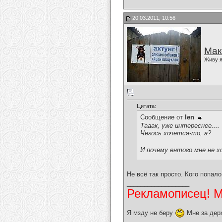
20.03.2011, 10:56
Мак
Живу я
Цитата:
Сообщение от
len
Тааак, уже интереснее....
Чегось хочется-то, а?
И почему ентого мне не х
Не всё так просто. Кого попало
__________________
Рекламописец! Мо
Я мзду не беру
Мне за дер