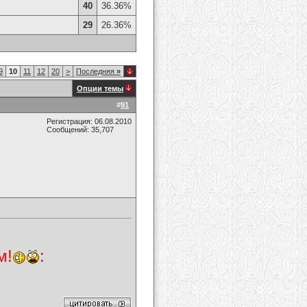
40
36.36%
29
26.36%
9
10
11
12
20
>
Последняя
»
Опции темы
#
91
Регистрация: 06.08.2010
Сообщений: 35,707
м!
: