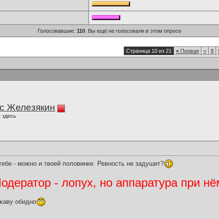
Голосовавшие:
110
. Вы ещё не голосовали в этом опросе
Страница 10 из 21
«
Первая
<
8
с Железякин
 здесь
тебе - можно и твоей половинке. Ревность не задушит?
дератор - лопух, но аппаратура при нё
жаву обидно