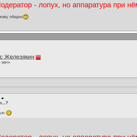
дератор - лопух, но аппаратура при нё
жаву обидно
с Железякин
 здесь
...?
лью