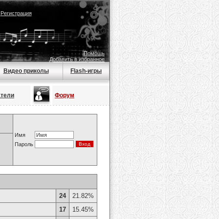
|
Регистрация
Помощь
Добавить в избранное
Видео приколы
Flash-игры
атели
Форум
Имя
Пароль
24
21.82%
17
15.45%