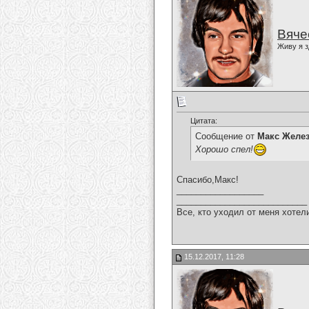
Вяче
Живу я з
Цитата:
Сообщение от
Макс Желе
Хорошо спел!
Спасибо,Макс!
__________________
___________________________
Все, кто уходил от меня хотел
15.12.2017, 11:28