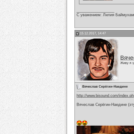
__________________
С уважением: Лилия Баймухам
15.12.2017, 14:47
Вяче
Живу я з
Вячеслав Серёгин-Наедине
http://www.bisound.com/index.p
Вячеслав Серёгин-Наедине (эту