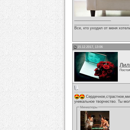
__________________
___________________________
Все, кто уходил от меня хотел
15.12.2017, 13:06
Лил
Постоя
Сердечное,страстное,ми
уникальное творчество. Ты мо
Миниатюры