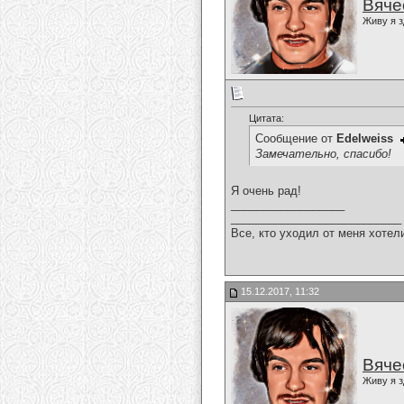
Вяче
Живу я з
Цитата:
Сообщение от
Edelweiss
Замечательно, спасибо!
Я очень рад!
__________________
___________________________
Все, кто уходил от меня хотел
15.12.2017, 11:32
Вяче
Живу я з