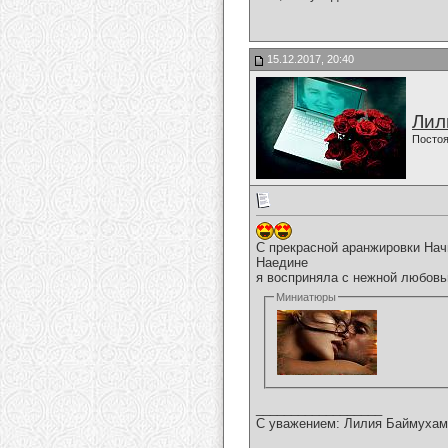
15.12.2017, 20:40
Лил
Постоя
С прекрасной аранжировки Нач
Наедине
я восприняла с нежной любовь
Миниатюры
__________________
С уважением: Лилия Баймухам