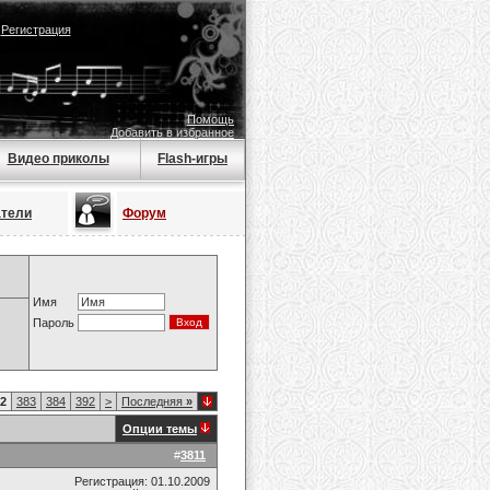
|
Регистрация
Помощь
Добавить в избранное
Видео приколы
Flash-игры
атели
Форум
Имя
Пароль
2
383
384
392
>
Последняя
»
Опции темы
#
3811
Регистрация: 01.10.2009