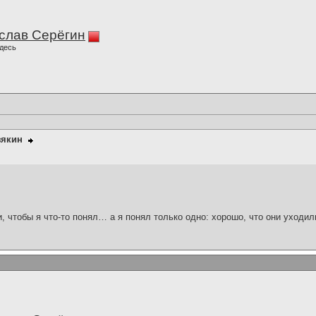
слав Серёгин
десь
зякин
и, чтобы я что-то понял… а я понял только одно: хорошо, что они уходил