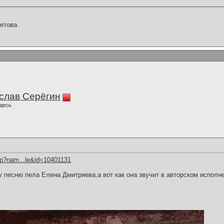
етова
слав Серёгин
десь
hp?nam...le&id=10401131
 песню пела Елена Дмитриева,а вот как она звучит в авторском исполн