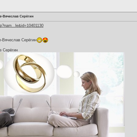
е-Вячеслав Серёгин
hp?nam...le&id=10401130
е-Вячеслав Серёгин
в Серёгин