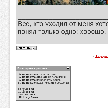
__________________
_______________________
Все, кто уходил от меня хот
понял только одно: хорошо,
«
Предыдущ
Ваши права в разделе
Вы
не можете
создавать темы
Вы
не можете
отвечать на сообщения
Вы
не можете
прикреплять файлы
Вы
не можете
редактировать сообщения
BB коды
Вкл.
Смайлы
Вкл.
[IMG]
код
Вкл.
HTML код
Выкл.