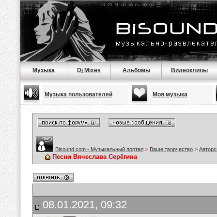
Музыка
Dj Mixes
Альбомы
Видеоклипы
Музыка пользователей
Моя музыка
Bisound.com - Музыкальный портал
>
Ваше творчество
>
Авторс
Песни Вячеслава Серёгина
08.01.2021, 09:32