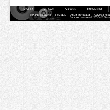
Музыка
Dj mixes
Альбомы
Видеоклипы
Реклама на сайте
Помощь
Администрация
Служба под
Все права защищены © 2007-2026 Bisou