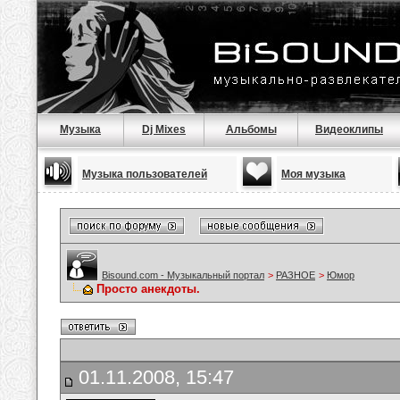
Музыка
Dj Mixes
Альбомы
Видеоклипы
Музыка пользователей
Моя музыка
Bisound.com - Музыкальный портал
>
РАЗНОЕ
>
Юмор
Просто анекдоты.
01.11.2008, 15:47