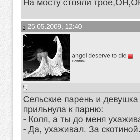
На мосту стояли трое,ОН,ОН
25.05.2009, 12:40
angel deserve to die
Новичок
Сельские парень и девушка
прильнула к парню:
- Коля, а ты до меня ухажив
- Да, ухаживал. За скотиной.
__________________