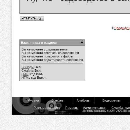
«
Предыдущ
Ваши права в разделе
Вы
не можете
создавать темы
Вы
не можете
отвечать на сообщения
Вы
не можете
прикреплять файлы
Вы
не можете
редактировать сообщения
BB коды
Вкл.
Смайлы
Вкл.
[IMG]
код
Вкл.
HTML код
Выкл.
Музыка
Dj mixes
Альбомы
Видеоклипы
Реклама на сайте
Помощь
Администрация
Служба под
Все права защищены © 2007-2026 Bisou