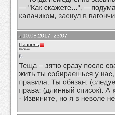
— "Как скажете...", —подум
калачиком, заснул в вагонч
10.08.2017, 23:07
Цианель
Новичок
Теща – зятю сразу после сва
жить ты собираешься у нас,
правила. Ты обязан: (следу
права: (длинный список). А 
- Извините, но я в неволе