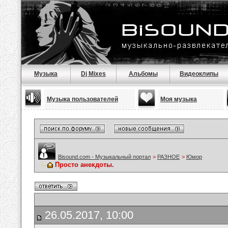
Музыка
Dj Mixes
Альбомы
Видеоклипы
Музыка пользователей
Моя музыка
Bisound.com - Музыкальный портал
>
РАЗНОЕ
>
Юмор
Просто анекдоты.
26.05.2017, 10:00