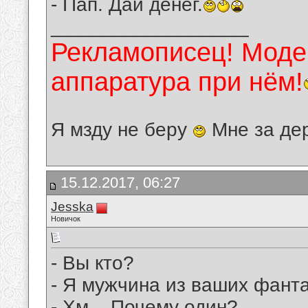
- Пап. Дай денег.
__________________
Рекламописец! Модер
аппаратура при нём!
Я мзду не беру
Мне за де
15.12.2017, 06:27
Jesska
Новичок
- Вы кто?
- Я мужчина из ваших фанта
- Хм... Почему один?