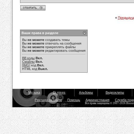
«
Предыдущ
Ваши права в разделе
Вы
не можете
создавать темы
Вы
не можете
отвечать на сообщения
Вы
не можете
прикреплять файлы
Вы
не можете
редактировать сообщения
BB коды
Вкл.
Смайлы
Вкл.
[IMG]
код
Вкл.
HTML код
Выкл.
Музыка
Dj mixes
Альбомы
Видеоклипы
Реклама на сайте
Помощь
Администрация
Служба под
Все права защищены © 2007-2026 Bisou