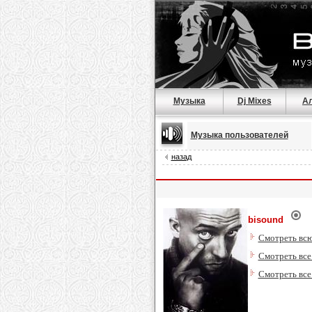
Музыка
Dj Mixes
А
Музыка пользователей
назад
bisound
Смотреть всю
Смотреть все
Смотреть все