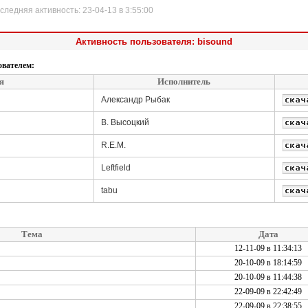
дняя активность: 23-04-13 в 3:55:00
Активность пользователя: bisound
ователем:
я
Исполнитель
Александр Рыбак
В. Высоцкий
R.E.M.
Leftfield
tabu
Тема
Дата
12-11-09 в 11:34:13
20-10-09 в 18:14:59
20-10-09 в 11:44:38
22-09-09 в 22:42:49
22-09-09 в 22:38:55