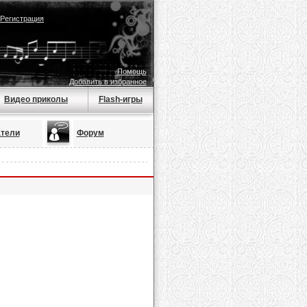
Регистрация
Помощь
Добавить в избранное
Видео приколы
Flash-игры
тели
Форум