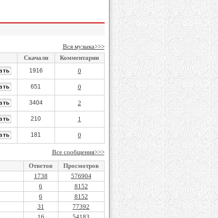
Вся музыка>>>
Скачали
Комментарии
1916
0
651
0
3404
2
210
1
181
0
Все сообщения>>>
Ответов
Просмотров
1738
576904
6
8152
6
8152
31
77392
16
54183