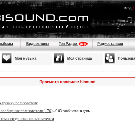
|
Вход
льбомы
Видеоклипы
Топ Радио
Радиостанции
Моя музыка
Моя страница
Пользова
Просмотр профиля: bisound
 музыку пользователя
 сообщения пользователя (170)
- 0.03 сообщений в день
 темы созданные пользователем