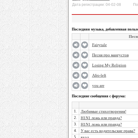
Дата регистрации: 04-02-08 После
Последняя музыка, добавленная польз
Песн
Fairytale
Песня про мангустов
Losing My Religion
Afro-left
you are
Последние сообщения с форума:
1.
Любимые стихотворения!
2.
H1N1 ложь или правда?
3.
H1N1 ложь или правда?
4.
У вас есть водительские права?
5.
вход