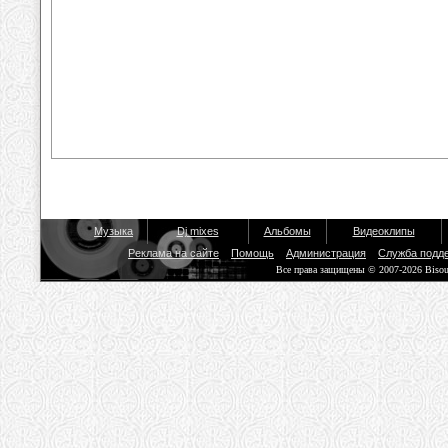
Музыка
Dj mixes
Альбомы
Видеоклипы
Реклама на сайте
Помощь
Администрация
Служба подд
Все права защищены © 2007-2026 Biso