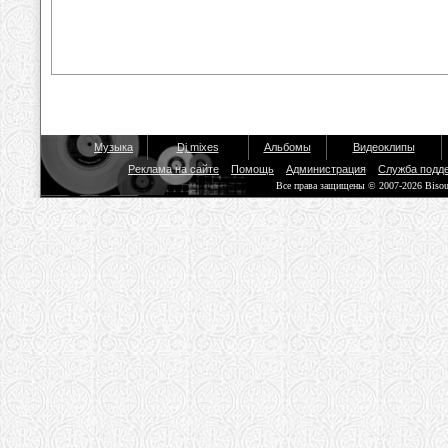
Музыка
Dj mixes
Альбомы
Видеоклипы
Реклама на сайте
Помощь
Администрация
Служба подд
Все права защищены © 2007-2026 Biso