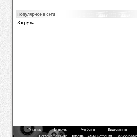
Популярное в сети
Музыка
Dj mixes
Альбомы
Видеоклипы
Реклама на сайте
Помощь
Администрация
Служба подд