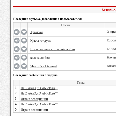
Активнос
Последняя музыка, добавленная пользователем:
Песня
Трамвай
Звери
Кукла колдуна
Корол
Воспоминания о Былой любви
Корол
колеса любви
Наути
Should've Listened
Nicke
Последние сообщения с форума:
Тема
1.
НаС мАлО,нО мЫ сИлА)))
2.
НаС мАлО,нО мЫ сИлА)))
3.
Игра в ассоциации
4.
НаС мАлО,нО мЫ сИлА)))
5.
Игра в ассоциации