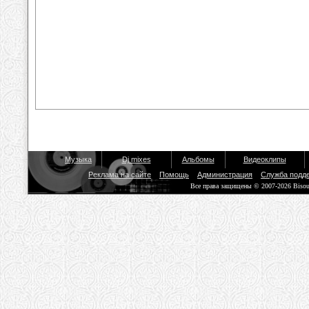
Музыка
Dj mixes
Альбомы
Видеоклипы
Реклама на сайте
Помощь
Администрация
Служба подд
Все права защищены © 2007-2026 Biso