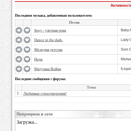
Активност
Последняя музыка, добавленная пользователем:
Песня
Sexy - улетная тема
Baby A
Dance in the dark.
Lady 
Мелодия детства
Som C
Ночь
Mальч
Матушка Война
ILegai
Последние сообщения с форума:
Тема
1.
Любимые стихотворения!
Популярное в сети