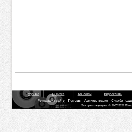
Музыка
Dj mixes
Альбомы
Видеоклипы
Реклама на сайте
Помощь
Администрация
Служба подд
Все права защищены © 2007-2026 Biso