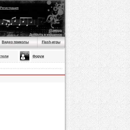
Регистрация
Помощь
Добавить в избранное
Видео приколы
Flash-игры
тели
Форум