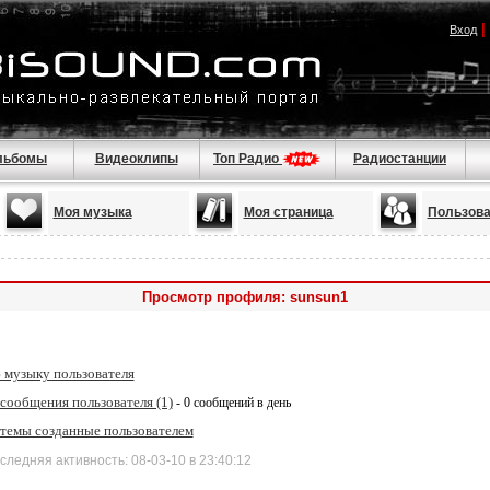
|
Вход
льбомы
Видеоклипы
Топ Радио
Радиостанции
Моя музыка
Моя страница
Пользова
Просмотр профиля: sunsun1
 музыку пользователя
сообщения пользователя (1)
- 0 сообщений в день
 темы созданные пользователем
дняя активность: 08-03-10 в 23:40:12