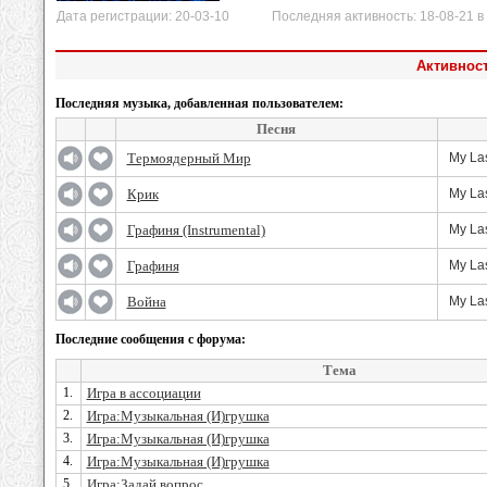
Дата регистрации: 20-03-10 Последняя активность: 18-08-21 в 
Активност
Последняя музыка, добавленная пользователем:
Песня
Термоядерный Мир
My Las
Крик
My Las
Графиня (Instrumental)
My Las
Графиня
My Las
Война
My Las
Последние сообщения с форума:
Тема
1.
Игра в ассоциации
2.
Игра:Музыкальная (И)грушка
3.
Игра:Музыкальная (И)грушка
4.
Игра:Музыкальная (И)грушка
5.
Игра:Задай вопрос