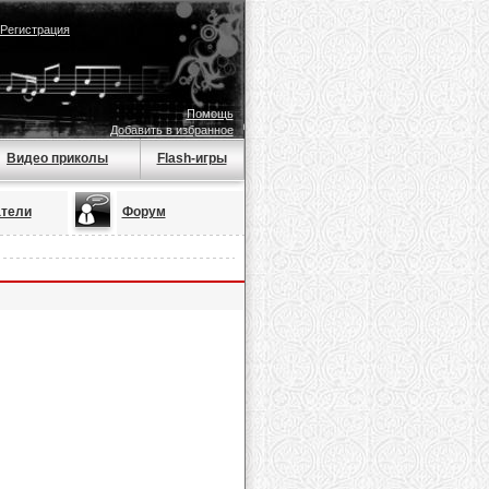
Регистрация
Помощь
Добавить в избранное
Видео приколы
Flash-игры
тели
Форум