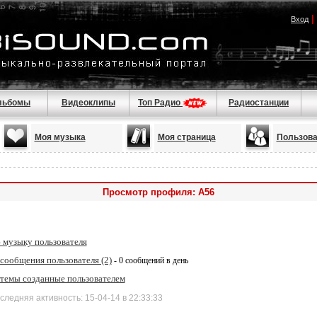
|
Вход
льбомы
Видеоклипы
Топ Радио
Радиостанции
Моя музыка
Моя страница
Пользова
Просмотр профиля: A56
 музыку пользователя
сообщения пользователя (2)
- 0 сообщений в день
 темы созданные пользователем
дняя активность: 15-04-14 в 22:33:33