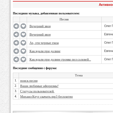
Активнос
Последняя музыка, добавленная пользователем:
Песня
Вечерний звон
Олег 
Вечерний звон
Евген
Ах, эти черные глаза
Олег 
Как вдали при долине
Евген
Как вдали при долине громко пел соловей...
Олег 
Последние сообщения с форума:
Тема
1.
поиск песни
2.
Ваши любимые афоризмы!
3.
Статусы пользователей.
4.
Михаил Круг скачать mp3 бесплатно