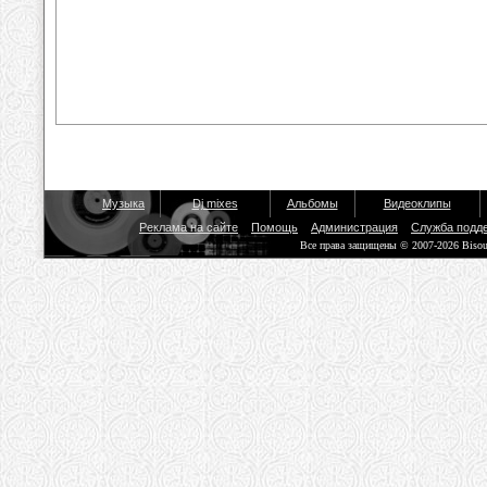
Музыка
Dj mixes
Альбомы
Видеоклипы
Реклама на сайте
Помощь
Администрация
Служба подд
Все права защищены © 2007-2026 Biso