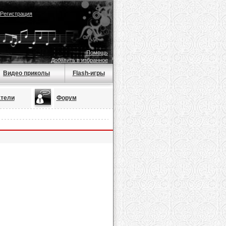
Регистрация
Помощь
Добавить в избранное
Видео приколы
Flash-игры
тели
Форум