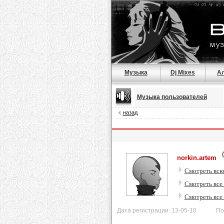
Музыка
Dj Mixes
А
Музыка пользователей
назад
norkin.artem
Смотреть всю
Смотреть все 
Смотреть все
Дата регистрации: 13-05-10 После