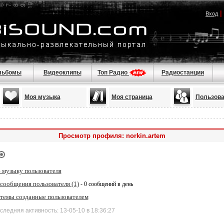
|
Вход
льбомы
Видеоклипы
Топ Радио
Радиостанции
Моя музыка
Моя страница
Пользова
Просмотр профиля: norkin.artem
 музыку пользователя
сообщения пользователя (1)
- 0 сообщений в день
 темы созданные пользователем
дняя активность: 13-05-10 в 18:36:27