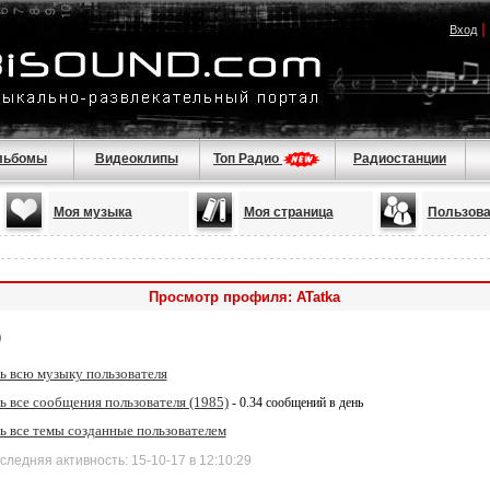
|
Вход
льбомы
Видеоклипы
Топ Радио
Радиостанции
Моя музыка
Моя страница
Пользова
Просмотр профиля: ATatka
ь всю музыку пользователя
 все сообщения пользователя (1985)
- 0.34 сообщений в день
ь все темы созданные пользователем
дняя активность: 15-10-17 в 12:10:29