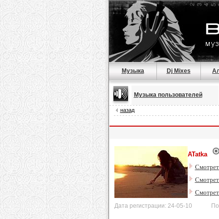
Музыка
Dj Mixes
А
Музыка пользователей
назад
ATatka
Смотрет
Смотреть
Смотрет
Дата регистрации: 24-05-10 После