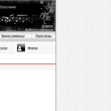
Регистрация
Помощь
Добавить в избранное
Видео приколы
Flash-игры
тели
Форум