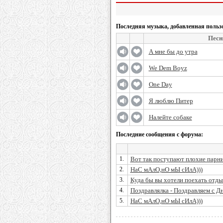
Последняя музыка, добавленная польз
Песн
А мне бы до утра
We Dem Boyz
One Day
Я люблю Питер
Налейте собаке
Последние сообщения с форума:
1.
Вот так поступают плохие парни
2.
НаС мАлО,нО мЫ сИлА)))
3.
Куда бы вы хотели поехать отды
4.
Поздравлялка - Поздравляем с Д
5.
НаС мАлО,нО мЫ сИлА)))