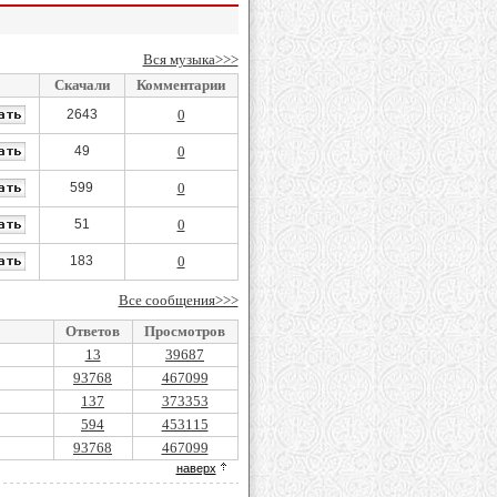
Вся музыка>>>
Скачали
Комментарии
2643
0
49
0
599
0
51
0
183
0
Все сообщения>>>
Ответов
Просмотров
13
39687
93768
467099
137
373353
594
453115
93768
467099
наверх