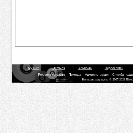
Музыка
Dj mixes
Альбомы
Видеоклипы
Реклама на сайте
Помощь
Администрация
Служба подд
Все права защищены © 2007-2026 Biso