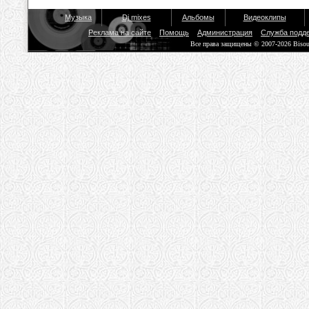
Музыка
Dj mixes
Альбомы
Видеоклипы
Реклама на сайте
Помощь
Администрация
Служба подд
Все права защищены © 2007-2026 Biso