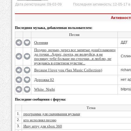
Дата регистрации: 09-03-09 Последняя активность: 12-05-17 в 
Активность
Последняя музыка, добавленная пользователем:
Песня
Осенняя
ДДТ
Поздно, ночью, через все запятые дошёл наконец
до точки...Адрес, почта, не волнуйся, я не
Спли
посвящу тебе больше ни строчки...я люблю, не
нуждаясь в ответном чувстве...
Because I love you (Sax Music Collection)
richard
Дорожка 02
нет а
White_Night
bitproj
Последние сообщения с форума:
Тема
1.
программа для скачивания музыки
2.
кто исполнял песню
3.
Ищу игру для xbox 360