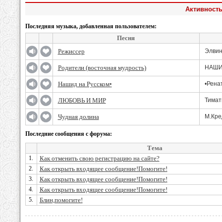
Активность
Последняя музыка, добавленная пользователем:
Песня
Режиссер
Элвин
Родители (восточная мудрость)
НАШ
Нашид на Русском•
•Рена
ЛЮБОВЬ И МИР
Тимат
Чудная долина
М.Кре
Последние сообщения с форума:
Тема
1.
Как отменить свою регистрацию на сайте?
2.
Как открыть входящее сообщение!Помогите!
3.
Как открыть входящее сообщение!Помогите!
4.
Как открыть входящее сообщение!Помогите!
5.
Блин,помогите!