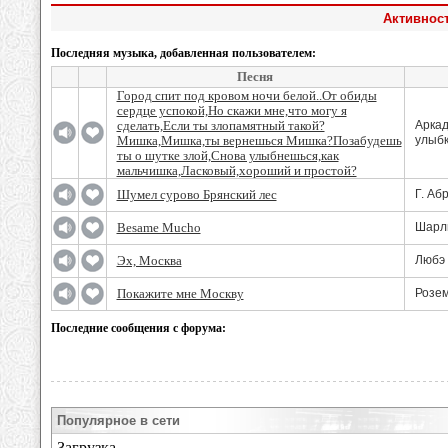
Активност
Последняя музыка, добавленная пользователем:
Песня
Город спит под кровом ночи белой..От обиды
сердце успокой,Но скажи мне,что могу я
сделать,Если ты злопамятный такой?
Аркад
Мишка,Мишка,ты вернешься Мишка?Позабудешь
улыбка
ты о шутке злой,Снова улыбнешься,как
мальчишка,Ласковый,хороший и простой?
Шумел сурово Брянский лес
Г. Аб
Besame Mucho
Шарл
Эх, Москва
Любэ
Покажите мне Москву
Розе
Последние сообщения с форума:
Популярное в сети