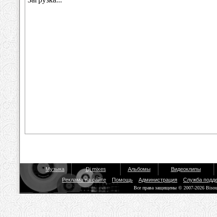
Музыка
Dj mixes
Альбомы
Видеоклипы
Реклама на сайте
Помощь
Администрация
Служба подд
Все права защищены © 2007-2026 Biso