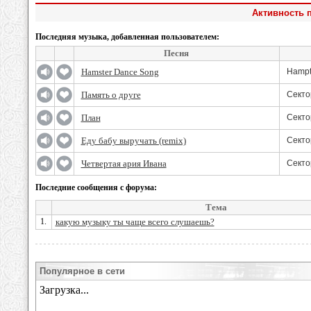
Активность 
Последняя музыка, добавленная пользователем:
Песня
Hamster Dance Song
Hampt
Память о друге
Секто
План
Секто
Еду бабу выручать (remix)
Секто
Четвертая ария Ивана
Секто
Последние сообщения с форума:
Тема
1.
какую музыку ты чаще всего слушаешь?
Популярное в сети