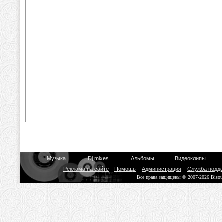
Музыка
Dj mixes
Альбомы
Видеоклипы
Реклама на сайте
Помощь
Администрация
Служба подд
Все права защищены © 2007-2026 Biso