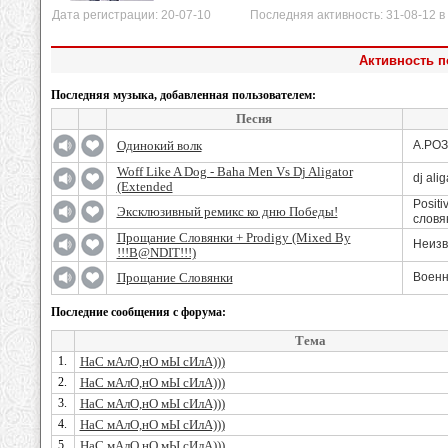
Дата регистрации: 20-07-10 Последняя активность: 31-08-12 в 
Активность по
Последняя музыка, добавленная пользователем:
Песня
Одинокий волк
А.РО
Woff Like A Dog - Baha Men Vs Dj Aligator
dj alig
(Extended
Posit
Эксклюзивный ремикс ко дню Победы!
словя
Прощание Словянки + Prodigy (Mixed By
Неизв
!!!B@NDIT!!!)
Прощание Словянки
Военн
Последние сообщения с форума:
Тема
1.
НаС мАлО,нО мЫ сИлА)))
2.
НаС мАлО,нО мЫ сИлА)))
3.
НаС мАлО,нО мЫ сИлА)))
4.
НаС мАлО,нО мЫ сИлА)))
5.
НаС мАлО,нО мЫ сИлА)))