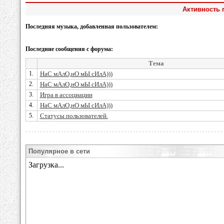
Активность 
Последняя музыка, добавленная пользователем:
Последние сообщения с форума:
Тема
1.
НаС мАлО,нО мЫ сИлА)))
2.
НаС мАлО,нО мЫ сИлА)))
3.
Игра в ассоциации
4.
НаС мАлО,нО мЫ сИлА)))
5.
Статусы пользователей.
Популярное в сети