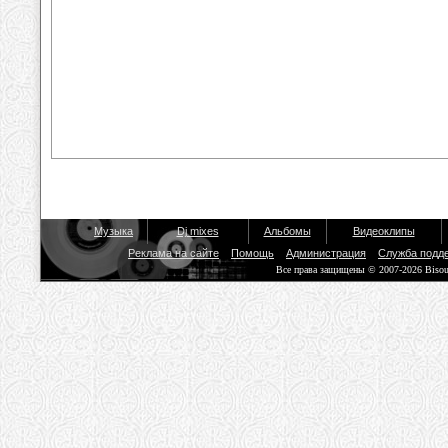
Музыка
Dj mixes
Альбомы
Видеоклипы
Реклама на сайте
Помощь
Администрация
Служба подд
Все права защищены © 2007-2026 Biso