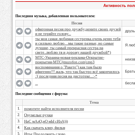
Активность по
Последняя музыка, добавленная пользователем:
Песня
офигенная песня про дружбу,цените своих друзей
друзь
и не теряйте голову...
ты моя самая любимая сестренка.очень ценю тебя
и силльно люблю....мы такие разные, но самые
Я люб
лучшие, ты самый прекрасная сестра на
свете..люблю тя и дорожу нашей дружбой*)
МТС-Украина-новая-реклама-Открытие-
неизв
покрытия-МТС(muzofon.com).mp3
воспоминания о "Ракете") как там было
афигенно!!! жаль, что так быстро всё закончилось
Брать
:'( последняя песня на дистотеке...:-*
...
бесла
Последние сообщения с форума:
Тема
1.
помогите найти исполнителя песни
2.
Очумелые ручки
3.
НаС мАлО,нО мЫ сИлА)))
4.
Как скачать клип, фильм
5.
Игра:Продолжить слово