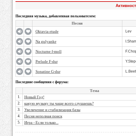
Активност
Последняя музыка, добавленная пользователем:
Песня
Oktavia etude
Lev
Na gulyanke
I.Sha
Nocturne f-moll
F.Cho
Prelude F-dur
Y.Step
Sonatine G-dur
L.Bee
Последние сообщения с форума:
Тема
1.
Новый Год!
2.
какую музыку ты чаще всего слушаешь?
3.
Увеличение и стабилизация базы
4.
Песня неполная поиск
5.
Игра - Если только...