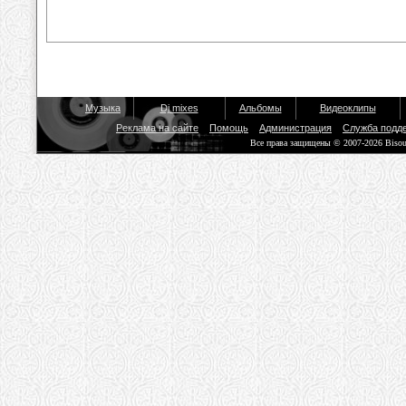
Музыка
Dj mixes
Альбомы
Видеоклипы
Реклама на сайте
Помощь
Администрация
Служба подд
Все права защищены © 2007-2026 Biso