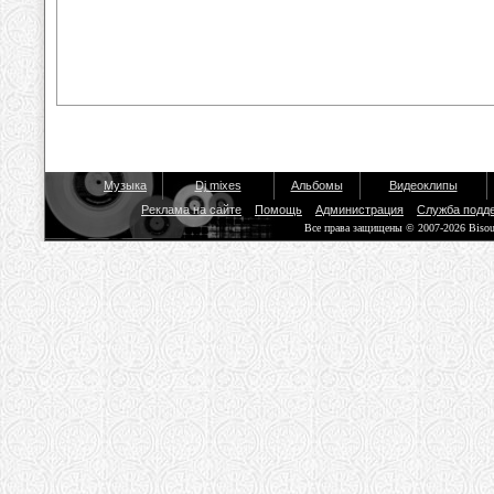
Музыка
Dj mixes
Альбомы
Видеоклипы
Реклама на сайте
Помощь
Администрация
Служба подд
Все права защищены © 2007-2026 Biso