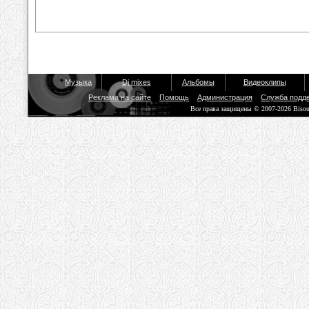
Музыка
Dj mixes
Альбомы
Видеоклипы
Реклама на сайте
Помощь
Администрация
Служба подд
Все права защищены © 2007-2026 Biso