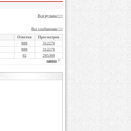
Вся музыка>>>
Все сообщения>>>
Ответов
Просмотров
888
312276
888
312276
92
295309
наверх