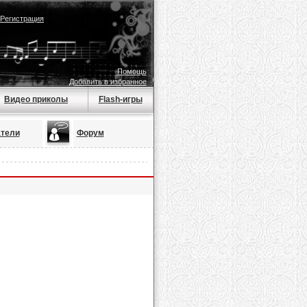
Регистрация
Помощь
Добавить в избранное
Видео приколы
Flash-игры
тели
Форум