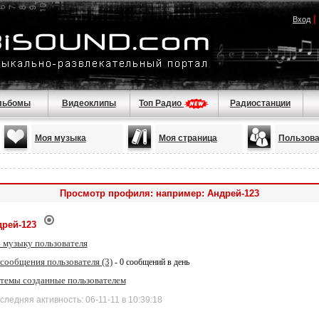
|
Вход
льбомы
Видеоклипы
Топ Радио
Радиостанции
Моя музыка
Моя страница
Пользова
Просмотр профиля: например: Андрей-123
рей-123
 музыку пользователя
сообщения пользователя (3)
- 0 сообщений в день
 темы созданные пользователем
няя активность: 06-11-11 в 10:39:18