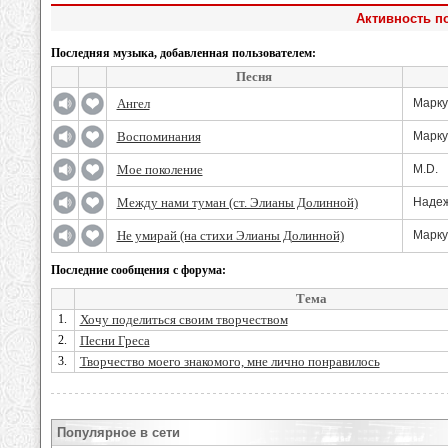
Активность по
Последняя музыка, добавленная пользователем:
Песня
Ангел
Марку
Воспоминания
Марку
Мое поколение
M.D.
Между нами туман (ст. Элианы Долинной)
Надеж
Не умирай (на стихи Элианы Долинной)
Марку
Последние сообщения с форума:
Тема
1.
Хочу поделиться своим творчеством
2.
Песни Греса
3.
Творчество моего знакомого, мне лично понравилось
Популярное в сети