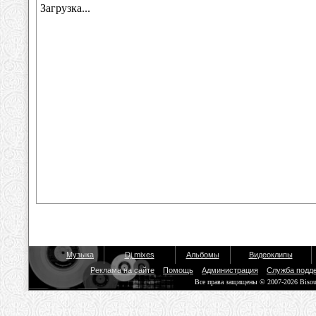
Музыка
Dj mixes
Альбомы
Видеоклипы
Реклама на сайте
Помощь
Администрация
Служба подд
Все права защищены © 2007-2026 Biso