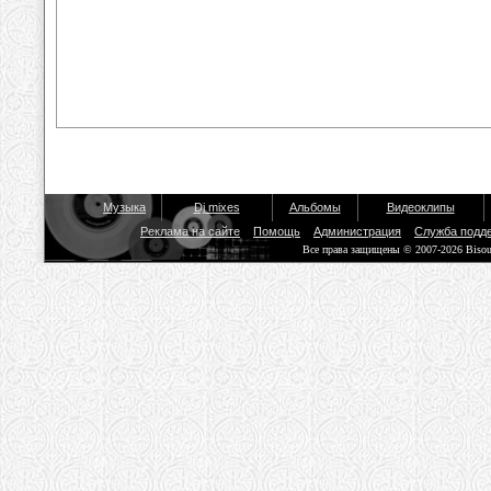
Музыка
Dj mixes
Альбомы
Видеоклипы
Реклама на сайте
Помощь
Администрация
Служба подд
Все права защищены © 2007-2026 Biso