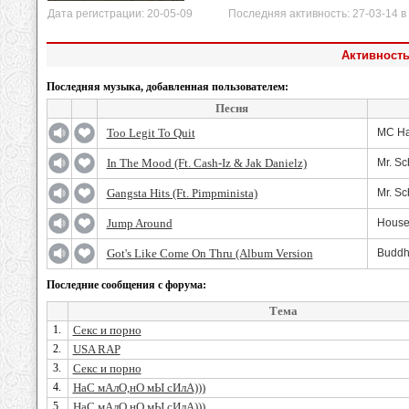
Дата регистрации: 20-05-09 Последняя активность: 27-03-14 в 
Активность
Последняя музыка, добавленная пользователем:
Песня
Too Legit To Quit
MC H
In The Mood (Ft. Cash-Iz & Jak Danielz)
Mr. Sc
Gangsta Hits (Ft. Pimpminista)
Mr. Sc
Jump Around
House
Got's Like Come On Thru (Album Version
Buddha
Последние сообщения с форума:
Тема
1.
Секс и порно
2.
USA RAP
3.
Секс и порно
4.
НаС мАлО,нО мЫ сИлА)))
5.
НаС мАлО,нО мЫ сИлА)))