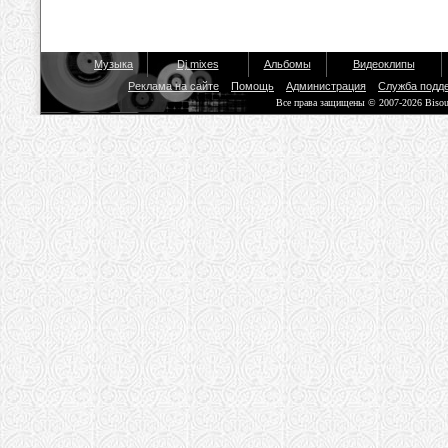
Музыка
Dj mixes
Альбомы
Видеоклипы
Реклама на сайте
Помощь
Администрация
Служба подд
Все права защищены © 2007-2026 Biso