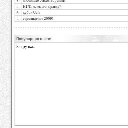
2.
Любимые стихотворения!
3.
H1N1 ложь или правда?
4.
кубок Uefa
5.
евровиденье 2009!
Популярное в сети