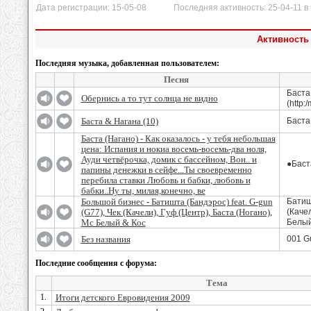
Дата регистрации: 15-05-08 Последняя активность: 25-04-11 в 
Активность 
Последняя музыка, добавленная пользователем:
Песня
Баста 
Обернись а то тут солнца не видно
(http:
Баста & Нагана (10)
Баста
Баста (Нагано) - Как оказалось - у тебя небольшая
цена: Испания и нокиа восемь-восемь-два ноля,
Ауди четвёрочка, домик с бассейном, Вон.. и
●Баст
папины денежки в сейфе...Ты своевременно
перебила ставки Любовь и бабки, любовь и
бабки..Ну ты, милая,конечно, ве
Большой бизнес - Батишта (Бандэрос) feat. G-gun
Батишт
(G77), Чек (Качели), Гуф (Центр), Баста (Ногано),
(Качел
Mc Белый & Кос
Белый
Без названия
001 Gu
Последние сообщения с форума:
Тема
1.
Итоги детского Евровидения 2009