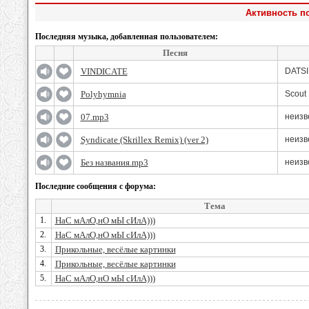
Активность по
Последняя музыка, добавленная пользователем:
Песня
VINDICATE
DATSI
Polyhymnia
Scout
07.mp3
неизв
Syndicate (Skrillex Remix) (ver 2)
неизв
Без названия.mp3
неизв
Последние сообщения с форума:
Тема
1.
НаС мАлО,нО мЫ сИлА)))
2.
НаС мАлО,нО мЫ сИлА)))
3.
Прикольные, весёлые картинки
4.
Прикольные, весёлые картинки
5.
НаС мАлО,нО мЫ сИлА)))