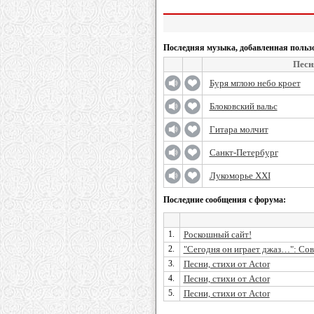
Последняя музыка, добавленная польз
Песн
Буря мглою небо кроет
Блоковский вальс
Гитара молчит
Санкт-Петербург
Лукоморье ХХІ
Последние сообщения с форума:
1.
Роскошный сайт!
2.
"Сегодня он играет джаз…": Сове
3.
Песни, стихи от Actor
4.
Песни, стихи от Actor
5.
Песни, стихи от Actor