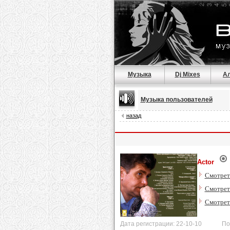
Музыка
Dj Mixes
А
Музыка пользователей
назад
Actor
Смотрет
Смотреть
Смотрет
Дата регистрации: 22-10-10 После