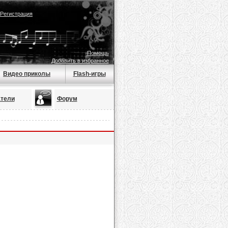
Регистрация
Помощь
Добавить в избранное
Видео приколы
Flash-игры
тели
Форум