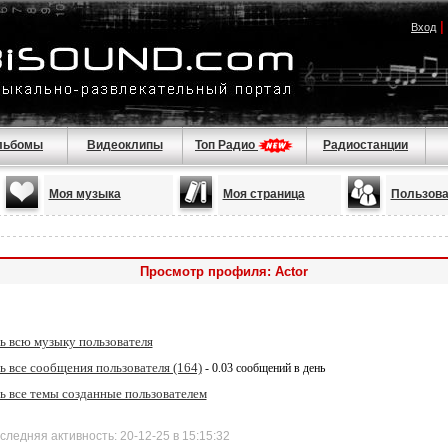
|
Вход
льбомы
Видеоклипы
Топ Радио
Радиостанции
Моя музыка
Моя страница
Пользова
Просмотр профиля: Actor
ь всю музыку пользователя
 все сообщения пользователя (164)
- 0.03 сообщений в день
ь все темы созданные пользователем
дняя активность: 20-12-25 в 15:15:32