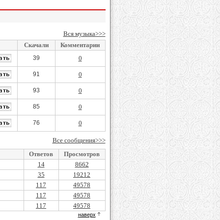
Вся музыка>>>
Скачали
Комментарии
39
0
91
0
93
0
85
0
76
0
Все сообщения>>>
Ответов
Просмотров
14
8662
35
19212
117
49578
117
49578
117
49578
наверх