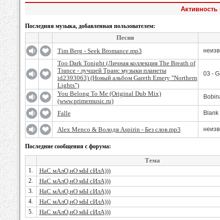
Активность
Последняя музыка, добавленная пользователем:
Песня
Tim Berg - Seek Bromance.mp3
неизв
Too Dark Tonight (Личная коллекция The Breath of
Trance - лучшей Транс музыки планеты
03 - 
id2393063) (Новый альбом Gareth Emery "Northern
Lights")
You Belong To Me (Original Dub Mix)
Bobina
(www.primemusic.ru)
Falle
Blank
Alex Menco & Володя Aspirin - Без слов.mp3
неизв
Последние сообщения с форума:
Тема
1.
НаС мАлО,нО мЫ сИлА)))
2.
НаС мАлО,нО мЫ сИлА)))
3.
НаС мАлО,нО мЫ сИлА)))
4.
НаС мАлО,нО мЫ сИлА)))
5.
НаС мАлО,нО мЫ сИлА)))