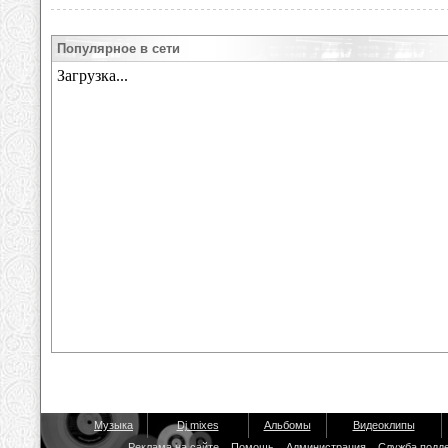
Популярное в сети
Музыка
Dj mixes
Альбомы
Видеоклипы
Реклама на сайте
Помощь
Администрация
Служба подд