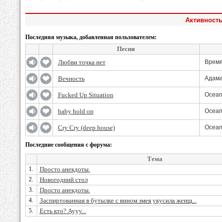
Активность
Последняя музыка, добавленная пользователем:
Песня
Любви точка нет
Время
Вечность
Адам
Fucked Up Situation
Ocea
baby hold on
Ocea
Cry Cry (deep house)
Ocea
Последние сообщения с форума:
Тема
1.
Просто анекдоты.
2.
Новогодний стол
3.
Просто анекдоты.
4.
Заспиртованная в бутылке с вином змея укусила женщ...
5.
Есть кто? Аууу...