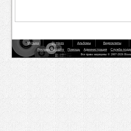
Музыка
Dj mixes
Альбомы
Видеоклипы
Реклама на сайте
Помощь
Администрация
Служба подд
Все права защищены © 2007-2026 Biso