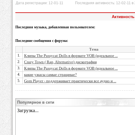
Дата регистрации: 12-01-11 Последняя активность: 12-02-11 в 2
Активность 
Последняя музыка, добавленная пользователем:
Последние сообщения с форума:
Тема
1.
Клипы The Pussycat Dolls в формате VOB (идеальное ...
2.
Crazy Town ( Rap, Alternative) дискография
3.
Клипы The Pussycat Dolls в формате VOB (идеальное ...
4.
какие ужасы самые стращные?
5.
Gom Player - поддерживает практически все аудио и ...
Популярное в сети