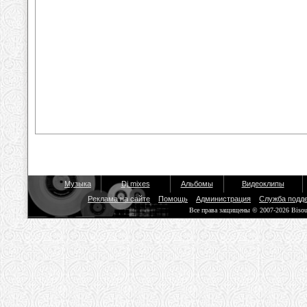
Музыка
Dj mixes
Альбомы
Видеоклипы
Реклама на сайте
Помощь
Администрация
Служба подд
Все права защищены © 2007-2026 Biso