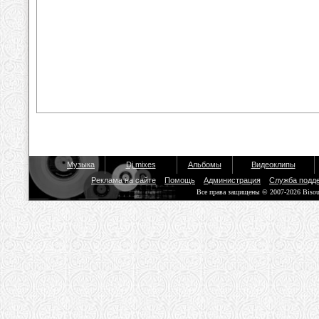
Музыка
Dj mixes
Альбомы
Видеоклипы
Реклама на сайте
Помощь
Администрация
Служба подд
Все права защищены © 2007-2026 Biso