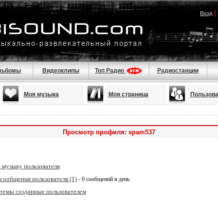
|
Вход
льбомы
Видеоклипы
Топ Радио
Радиостанции
Моя музыка
Моя страница
Пользова
Просмотр профиля: spam537
 музыку пользователя
сообщения пользователя (1)
- 0 сообщений в день
 темы созданные пользователем