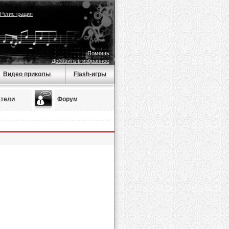
Регистрация
Помощь
Добавить в избранное
Видео приколы
Flash-игры
тели
Форум