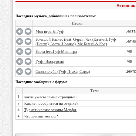
Активност
Последняя музыка, добавленная пользователем:
Песня
Моя игра & Гуф
Баста
Большой Бизнес (feat. G-gun ,Чек (Качели), Гуф
Батишт
(Центр), Баста (Ногано), Mc Белый & Кос)
Баста feet.Гуф-Моя игра
Гуф
Гуф - Экскурсия
Гуф
Около клуба (Гуф, Птаха, Слим)
Центр
Последние сообщения с форума:
Тема
1.
какие ужасы самые стращные?
2.
Как не поссориться на отдыхе?
3.
Туристические законы Мерфи.
4.
Что для вас металл?