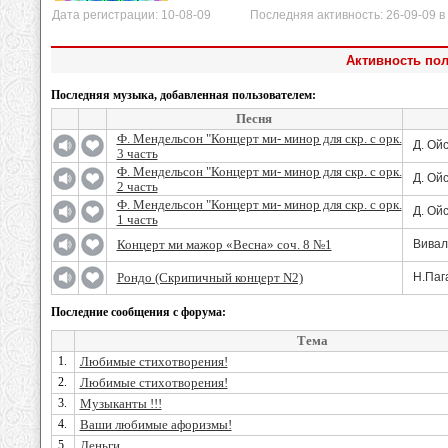
Дата регистрации: 10-08-09 Последняя активность: 26-09-09 в 
Активность по
Последняя музыка, добавленная пользователем:
Песня
Ф. Мендельсон "Концерт ми- минор для скр. с орк.
Д. Ой
3 чаcть
Ф. Мендельсон "Концерт ми- минор для скр. с орк.
Д. Ой
2 чаcть
Ф. Мендельсон "Концерт ми- минор для скр. с орк.
Д. Ой
1 чаcть
Концерт ми мажор «Весна» соч. 8 №1
Вивал
Рондо (Скрипичный концерт N2)
Н.Паг
Последние сообщения с форума:
Тема
1.
Любимые стихотворения!
2.
Любимые стихотворения!
3.
Музыканты !!!
4.
Ваши любимые афоризмы!
5.
Деньги...