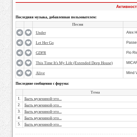
Активност
Последняя музыка, добавленная пользователем:
Песня
Under
Alex 
Let Her Go
Passe
GDFR
Flo Ri
This Time It's My Life (Extended Deep House)
MICA
Alive
Mind V
Последние сообщения с форума:
Тема
1.
Быть мужчиной-это...
2.
Быть мужчиной-это...
3.
Быть мужчиной-это...
4.
Быть мужчиной-это...
5.
Быть мужчиной-это...