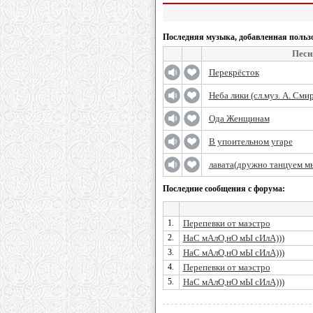
Последняя музыка, добавленная польз
Песн
Перекрёсток
Неба лики (сл.муз. А. Сми
Ода Женщинам
В упоительном угаре
лавата(дружно танцуем м
Последние сообщения с форума:
1.
Перепевки от маэстро
2.
НаС мАлО,нО мЫ сИлА)))
3.
НаС мАлО,нО мЫ сИлА)))
4.
Перепевки от маэстро
5.
НаС мАлО,нО мЫ сИлА)))