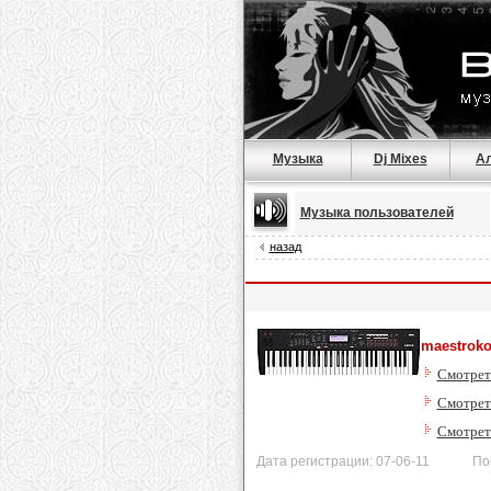
Музыка
Dj Mixes
А
Музыка пользователей
назад
maestroko
Смотрет
Смотреть
Смотрет
Дата регистрации: 07-06-11 После