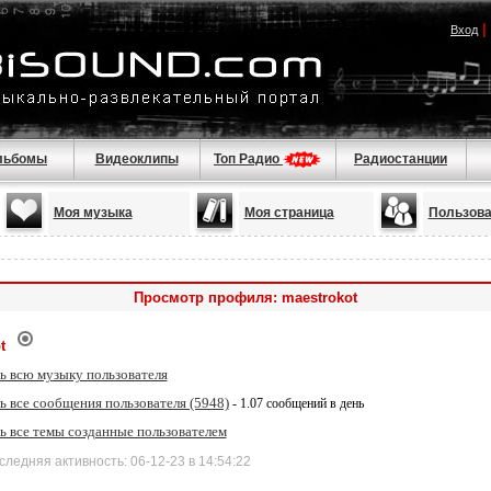
|
Вход
льбомы
Видеоклипы
Топ Радио
Радиостанции
Моя музыка
Моя страница
Пользова
Просмотр профиля: maestrokot
t
ь всю музыку пользователя
 все сообщения пользователя (5948)
- 1.07 сообщений в день
ь все темы созданные пользователем
дняя активность: 06-12-23 в 14:54:22