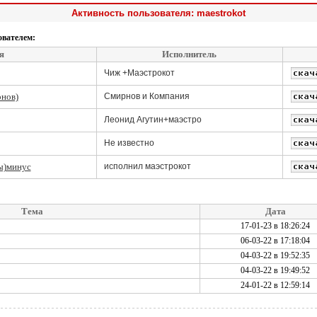
Активность пользователя: maestrokot
ователем:
я
Исполнитель
Чиж +Маэстрокот
рнов)
Смирнов и Компания
Леонид Агутин+маэстро
Не известно
ы)минус
исполнил маэстрокот
Тема
Дата
17-01-23 в 18:26:24
06-03-22 в 17:18:04
04-03-22 в 19:52:35
04-03-22 в 19:49:52
24-01-22 в 12:59:14