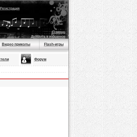
Регистрация
Помощь
Добавить в избранное
Видео приколы
Flash-игры
тели
Форум