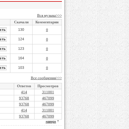
Вся музыка>>>
Скачали
Комментарии
130
0
124
0
123
0
164
0
103
0
Все сообщения>>>
Ответов
Просмотров
414
311001
93768
467099
93768
467099
414
311001
93768
467099
наверх