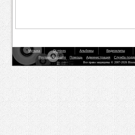
Музыка
Dj mixes
Альбомы
Видеоклипы
Реклама на сайте
Помощь
Администрация
Служба подд
Все права защищены © 2007-2026 Biso