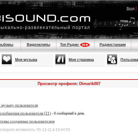
|
Вход
льбомы
Видеоклипы
Топ Радио
Радиостанции
Моя музыка
Моя страница
Пользова
Просмотр профиля: Dimarik007
 музыку пользователя
сообщения пользователя (21)
- 0 сообщений в день
 темы созданные пользователем
няя активность: 05-12-11 в 15:44:55