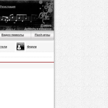
Регистрация
Помощь
Добавить в избранное
Видео приколы
Flash-игры
тели
Форум