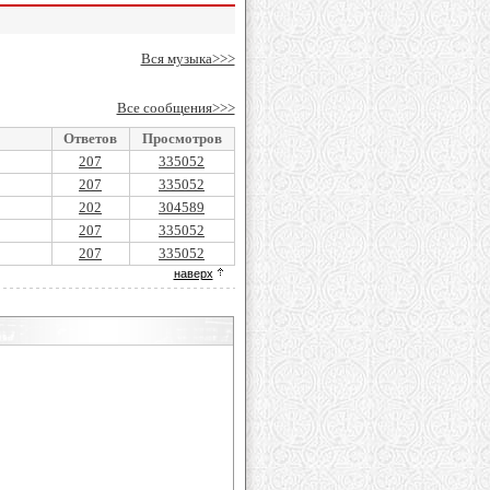
Вся музыка>>>
Все сообщения>>>
Ответов
Просмотров
207
335052
207
335052
202
304589
207
335052
207
335052
наверх