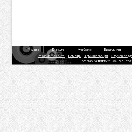
Музыка
Dj mixes
Альбомы
Видеоклипы
Реклама на сайте
Помощь
Администрация
Служба подд
Все права защищены © 2007-2026 Biso